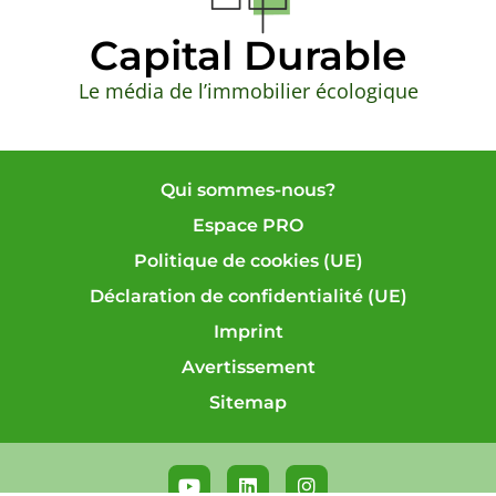
Capital Durable
Le média de l’immobilier écologique
Qui sommes-nous?
Espace PRO
Politique de cookies (UE)
Déclaration de confidentialité (UE)
Imprint
Avertissement
Sitemap
Y
L
I
o
i
n