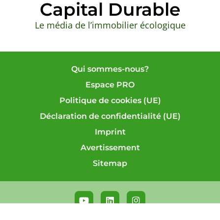
Capital Durable
Le média de l’immobilier écologique
Qui sommes-nous?
Espace PRO
Politique de cookies (UE)
Déclaration de confidentialité (UE)
Imprint
Avertissement
Sitemap
Y
L
I
o
i
n
u
n
s
©Capital Durable 2025 – Tous droits réservés