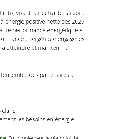
tis, visant la neutralité carbone
 à énergie positive nette dès 2025.
t haute performance énergétique et
rformance énergétique engage les
) à atteindre et maintenir la
l’ensemble des partenaires à
clairs.
lement les besoins en énergie.
one
. En complément, le réemploi de