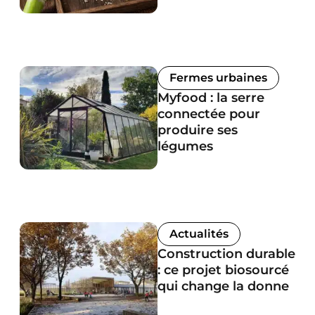
Fermes urbaines
Myfood : la serre
connectée pour
produire ses
légumes
Actualités
Construction durable
: ce projet biosourcé
qui change la donne