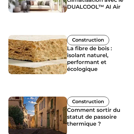
DUALCOOL™ AI Air
Construction
La fibre de bois :
isolant naturel,
performant et
écologique
Construction
Comment sortir du
statut de passoire
thermique ?