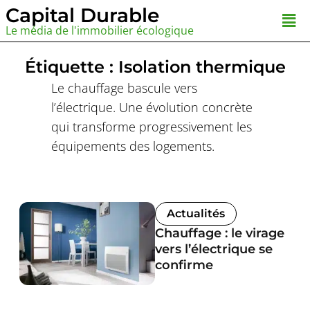
Aller
Capital Durable
Men
au
Le média de l'immobilier écologique
contenu
Étiquette : Isolation thermique
Le chauffage bascule vers
l’électrique. Une évolution concrète
qui transforme progressivement les
équipements des logements.
Actualités
Chauffage : le virage
vers l’électrique se
confirme