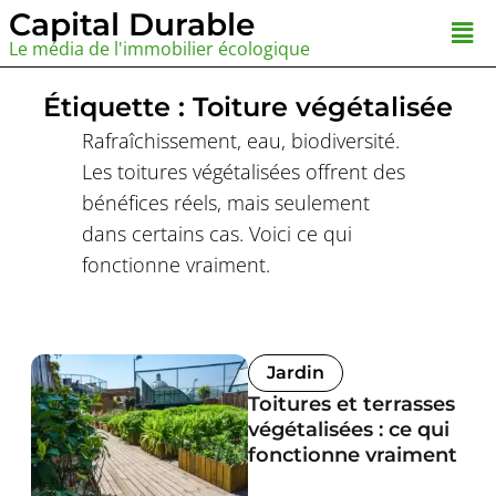
Aller
Capital Durable
Men
au
Le média de l'immobilier écologique
contenu
Étiquette : Toiture végétalisée
Rafraîchissement, eau, biodiversité.
Les toitures végétalisées offrent des
bénéfices réels, mais seulement
dans certains cas. Voici ce qui
fonctionne vraiment.
Jardin
Toitures et terrasses
végétalisées : ce qui
fonctionne vraiment