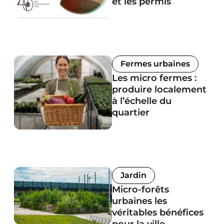
et les permis
Fermes urbaines
Les micro fermes :
produire localement
à l’échelle du
quartier
Jardin
Micro-forêts
urbaines les
véritables bénéfices
pour la ville