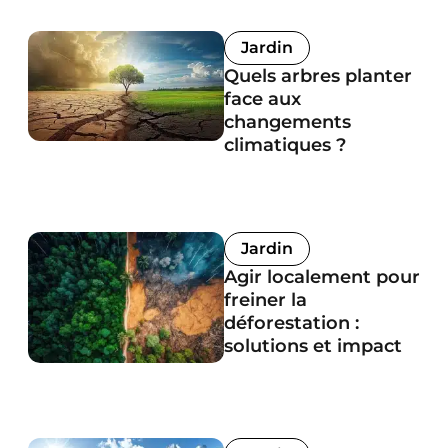
Jardin
Quels arbres planter
face aux
changements
climatiques ?
Jardin
Agir localement pour
freiner la
déforestation :
solutions et impact